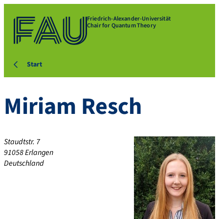
Friedrich-Alexander-Universität
Chair for Quantum Theory
Start
Miriam
Resch
Staudtstr. 7
91058
Erlangen
Deutschland